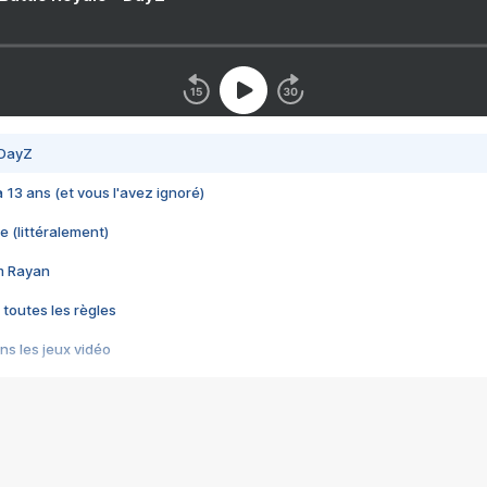
 DayZ
 a 13 ans (et vous l'avez ignoré)
e (littéralement)
im Rayan
 toutes les règles
s les jeux vidéo
us choquant de Rockstar ? - Le scandale BULLY
e plus moche de Steam
du RÊVE tourne au CAUCHEMAR