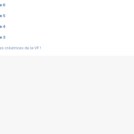
e 6
e 5
e 4
e 3
s créatrices de la VF !
e 2
e 1
e Mektoub My Love arrive enfin ! Rencontre avec Shaïn Boumedine et Sal
i : après Toni en famille
elle réalise le bouleversant Dites lui que je l'aime
ais ! Rencontre autour de Vie privée de Rebecca Zlotowski
 de Marguerite, Grave... Rencontre avec Ella Rumpf