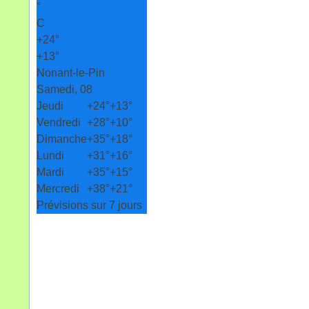
°
C
+
24°
+
13°
Nonant-le-Pin
Samedi, 08
Jeudi
+
24°
+
13°
Vendredi
+
28°
+
10°
Dimanche
+
35°
+
18°
Lundi
+
31°
+
16°
Mardi
+
35°
+
15°
Mercredi
+
38°
+
21°
Prévisions sur 7 jours