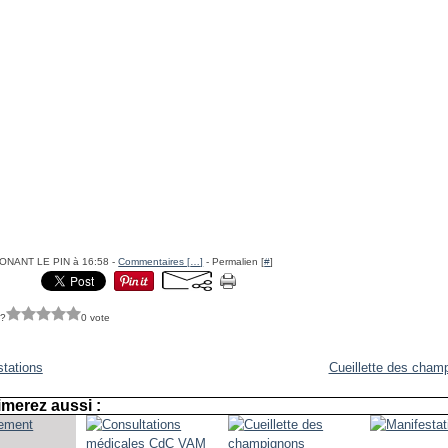
NONANT LE PIN à 16:58 -
Commentaires [
…
]
- Permalien [
#
]
 ?
0 vote
stations
Cueillette des cham
merez aussi :