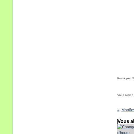
Posté par 
Vous aimez
Manife
Vous ai