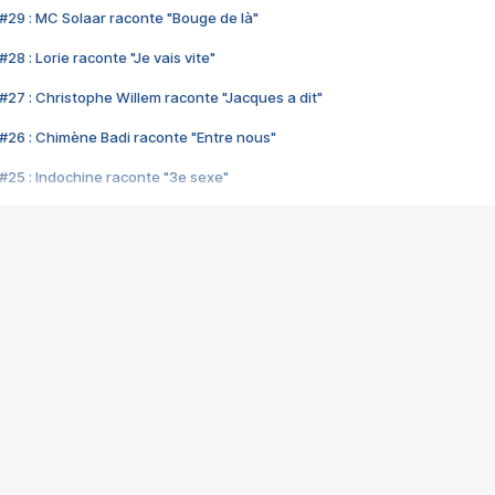
#29 : MC Solaar raconte "Bouge de là"
28 : Lorie raconte "Je vais vite"
#27 : Christophe Willem raconte "Jacques a dit"
#26 : Chimène Badi raconte "Entre nous"
#25 : Indochine raconte "3e sexe"
#24 : Zaho raconte "C'est chelou"
#23 : Patrick Bruel raconte "Au café des délices"
#22 : Kyo raconte "Le chemin"
#21 : Nolwenn Leroy raconte "Cassé"
#20 : Patrick Hernandez raconte "Born to be alive"
#19 : Lorie raconte "Près de moi"
#18 : Michael Jones raconte "A nos actes manqués" (avec Jean-Jacque