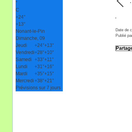
°
C
+
24°
+
13°
Date de c
Nonant-le-Pin
Publié p
Dimanche, 09
Jeudi
+
24°
+
13°
Partag
Vendredi
+
28°
+
10°
Samedi
+
33°
+
11°
Lundi
+
31°
+
16°
Mardi
+
35°
+
15°
Mercredi
+
38°
+
21°
Prévisions sur 7 jours