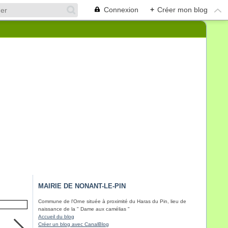
Connexion
+
Créer mon blog
MAIRIE DE NONANT-LE-PIN
Commune de l'Orne située à proximité du Haras du Pin, lieu de
naissance de la " Dame aux camélias "
Accueil du blog
Créer un blog avec CanalBlog