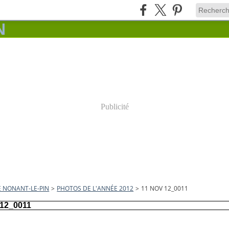
Publicité
E NONANT-LE-PIN
>
PHOTOS DE L'ANNÉE 2012
>
11 NOV 12_0011
 12_0011