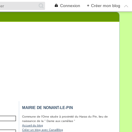
Connexion
+
Créer mon blog
MAIRIE DE NONANT-LE-PIN
Commune de l'Orne située à proximité du Haras du Pin, lieu de
naissance de la " Dame aux camélias "
Accueil du blog
Créer un blog avec CanalBlog