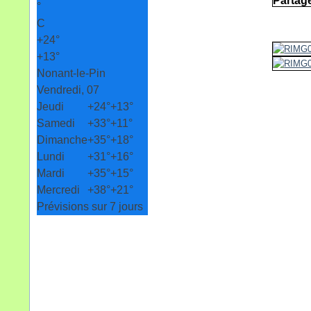
Partage
°
C
+
24°
+
13°
Nonant-le-Pin
Vendredi, 07
Jeudi
+
24°
+
13°
Samedi
+
33°
+
11°
Dimanche
+
35°
+
18°
Lundi
+
31°
+
16°
Mardi
+
35°
+
15°
Mercredi
+
38°
+
21°
Prévisions sur 7 jours