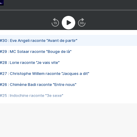
#30 : Eve Angeli raconte "Avant de partir"
#29 : MC Solaar raconte "Bouge de là"
28 : Lorie raconte "Je vais vite"
#27 : Christophe Willem raconte "Jacques a dit"
#26 : Chimène Badi raconte "Entre nous"
#25 : Indochine raconte "3e sexe"
#24 : Zaho raconte "C'est chelou"
#23 : Patrick Bruel raconte "Au café des délices"
#22 : Kyo raconte "Le chemin"