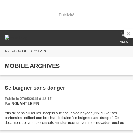
Publicité
MENU
Accueil
» MOBILE.ARCHIVES
MOBILE.ARCHIVES
Se baigner sans danger
Publié le 27/05/2015 à 12:17
Par
NONANT LE PIN
Afin de sensibiliser les usagers aux risques de noyade, l'INPES et ses
partenaires éditent une brochure intitulée "se baigner sans danger". Ce
document délivre des conseils simples pour prévenir les noyades, quel que
soit le lieu de baignade (piscine,...