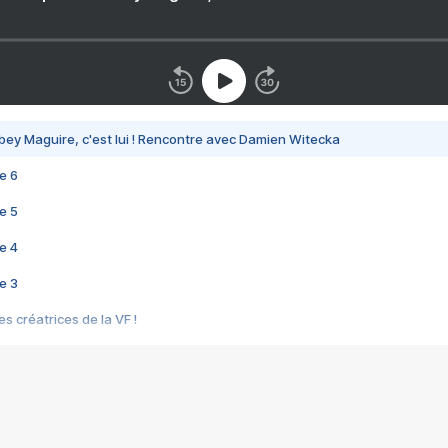
bey Maguire, c'est lui ! Rencontre avec Damien Witecka
e 6
e 5
e 4
e 3
s créatrices de la VF !
e 2
e 1
e Mektoub My Love arrive enfin ! Rencontre avec Shaïn Boumedine et Sal