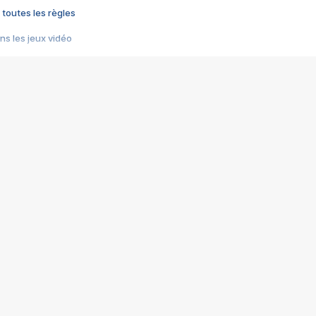
 toutes les règles
s les jeux vidéo
us choquant de Rockstar ? - Le scandale BULLY
e plus moche de Steam
du RÊVE tourne au CAUCHEMAR
pendant 8 heures
it… à tort
umiliés par un jeu vidéo
ire - Final Fantasy 8
ti un empire - Age of Empires
story DOFUS
tard, il crée l'un des pires jeux de tous les temps, MindsEye.