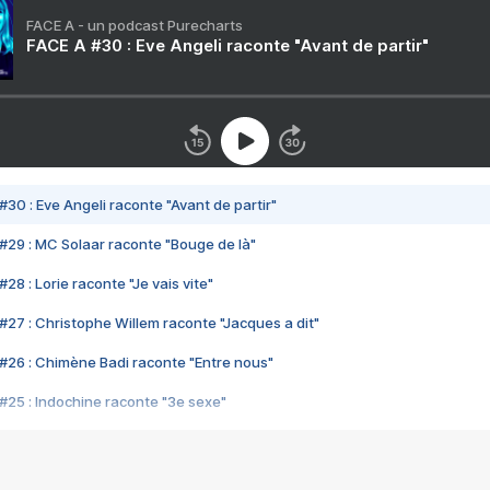
FACE A - un podcast Purecharts
FACE A #30 : Eve Angeli raconte "Avant de partir"
#30 : Eve Angeli raconte "Avant de partir"
#29 : MC Solaar raconte "Bouge de là"
28 : Lorie raconte "Je vais vite"
#27 : Christophe Willem raconte "Jacques a dit"
#26 : Chimène Badi raconte "Entre nous"
#25 : Indochine raconte "3e sexe"
#24 : Zaho raconte "C'est chelou"
#23 : Patrick Bruel raconte "Au café des délices"