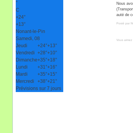
°
Nous avon
(Transpo
C
auté de c
+
24°
+
13°
Posté par 
Nonant-le-Pin
Samedi, 08
Vous aimez
Jeudi
+
24°
+
13°
Vendredi
+
28°
+
10°
Dimanche
+
35°
+
18°
Lundi
+
31°
+
16°
Mardi
+
35°
+
15°
Mercredi
+
38°
+
21°
Prévisions sur 7 jours