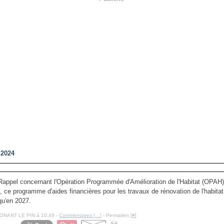
t 2024
Rappel concernant l'Opération Programmée d'Amélioration de l'Habitat (OPAH)
t, ce programme d'aides financières pour les travaux de rénovation de l'habitat
qu'en 2027.
NONANT LE PIN à 10:49 -
Commentaires [
…
]
- Permalien [
#
]