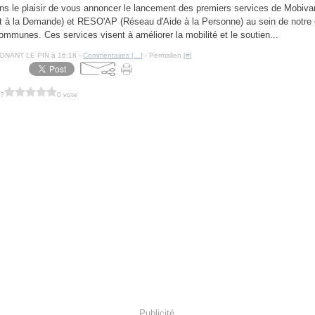
s le plaisir de vous annoncer le lancement des premiers services de Mobi
rt à la Demande) et RESO'AP (Réseau d'Aide à la Personne) au sein de notr
ommunes. Ces services visent à améliorer la mobilité et le soutien...
NONANT LE PIN à 16:18 -
Commentaires [
…
]
- Permalien [
#
]
 ?
0 vote
Publicité