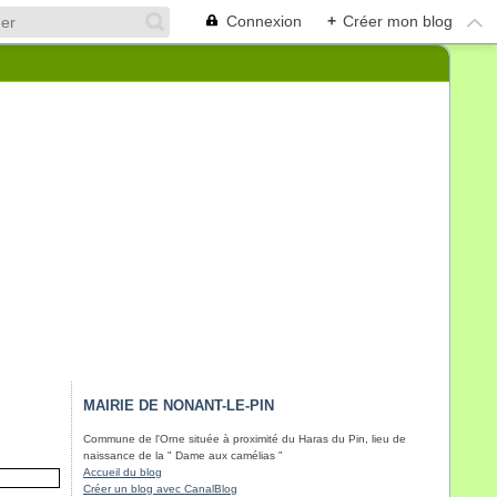
Connexion
+
Créer mon blog
MAIRIE DE NONANT-LE-PIN
Commune de l'Orne située à proximité du Haras du Pin, lieu de
naissance de la " Dame aux camélias "
Accueil du blog
Créer un blog avec CanalBlog