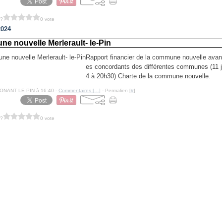
 ?
0 vote
2024
e nouvelle Merlerault- le-Pin
Rapport financier de la commune nouvelle avant
es concordants des différentes communes (11 ju
4 à 20h30) Charte de la commune nouvelle.
NONANT LE PIN à 16:40 -
Commentaires [
…
]
- Permalien [
#
]
 ?
0 vote