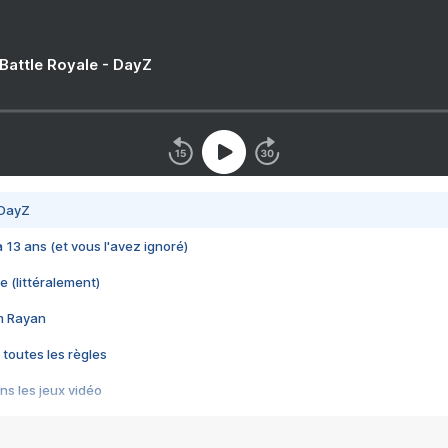
 Battle Royale - DayZ
 DayZ
 a 13 ans (et vous l'avez ignoré)
e (littéralement)
im Rayan
 toutes les règles
s les jeux vidéo
us choquant de Rockstar ? - Le scandale BULLY