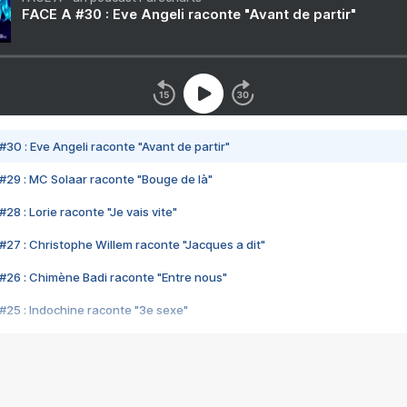
FACE A #30 : Eve Angeli raconte "Avant de partir"
#30 : Eve Angeli raconte "Avant de partir"
#29 : MC Solaar raconte "Bouge de là"
28 : Lorie raconte "Je vais vite"
#27 : Christophe Willem raconte "Jacques a dit"
#26 : Chimène Badi raconte "Entre nous"
#25 : Indochine raconte "3e sexe"
#24 : Zaho raconte "C'est chelou"
#23 : Patrick Bruel raconte "Au café des délices"