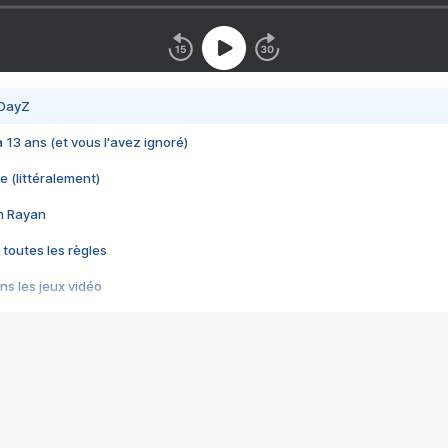
 DayZ
 a 13 ans (et vous l'avez ignoré)
e (littéralement)
im Rayan
 toutes les règles
s les jeux vidéo
us choquant de Rockstar ? - Le scandale BULLY
e plus moche de Steam
du RÊVE tourne au CAUCHEMAR
pendant 8 heures