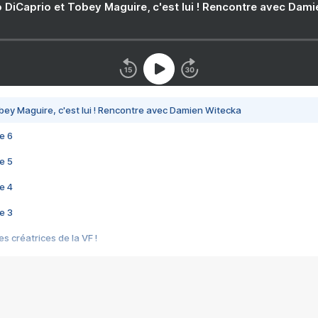
 DiCaprio et Tobey Maguire, c'est lui ! Rencontre avec Dam
bey Maguire, c'est lui ! Rencontre avec Damien Witecka
e 6
e 5
e 4
e 3
s créatrices de la VF !
e 2
e 1
e Mektoub My Love arrive enfin ! Rencontre avec Shaïn Boumedine et Sal