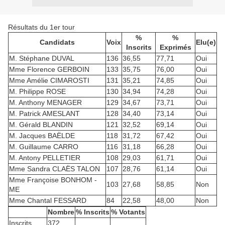
Résultats du 1er tour
%
%
Candidats
Voix
Elu(e)
Inscrits
Exprimés
M. Stéphane DUVAL
136
36,55
77,71
Oui
Mme Florence GERBOIN
133
35,75
76,00
Oui
Mme Amélie CIMAROSTI
131
35,21
74,85
Oui
M. Philippe ROSE
130
34,94
74,28
Oui
M. Anthony MENAGER
129
34,67
73,71
Oui
M. Patrick AMESLANT
128
34,40
73,14
Oui
M. Gérald BLANDIN
121
32,52
69,14
Oui
M. Jacques BAËLDE
118
31,72
67,42
Oui
M. Guillaume CARRO
116
31,18
66,28
Oui
M. Antony PELLETIER
108
29,03
61,71
Oui
Mme Sandra CLAËS TALON
107
28,76
61,14
Oui
Mme Françoise BONHOM -
103
27,68
58,85
Non
ME
Mme Chantal FESSARD
84
22,58
48,00
Non
Nombre
% Inscrits
% Votants
Inscrits
372