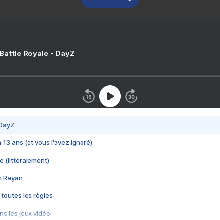
 Battle Royale - DayZ
 DayZ
 a 13 ans (et vous l'avez ignoré)
e (littéralement)
im Rayan
 toutes les règles
s les jeux vidéo