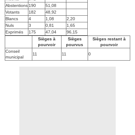
Abstentions
190
51,08
Votants
182
48,92
Blancs
4
1,08
2,20
Nuls
3
0,81
1,65
Exprimés
175
47,04
96,15
Sièges à
Sièges
Sièges restant à
pourvoir
pourvus
pourvoir
Conseil
11
11
0
municipal