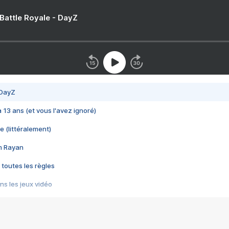
 Battle Royale - DayZ
 DayZ
 a 13 ans (et vous l'avez ignoré)
e (littéralement)
im Rayan
 toutes les règles
s les jeux vidéo
us choquant de Rockstar ? - Le scandale BULLY
e plus moche de Steam