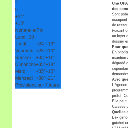
°
Une OPAH
des comm
C
Sont pote
+
24°
occupent 
+
13°
de ressou
Nonant-le-Pin
(vacant o
un loyer 
Lundi, 10
dossier e
Jeudi
+
24°
+
13°
Pour que
Vendredi
+
28°
+
10°
En priori
Samedi
+
33°
+
11°
maintien 
dégradé d
Dimanche
+
35°
+
18°
cependant
Mardi
+
35°
+
15°
demandes 
Mercredi
+
38°
+
21°
Avec qu
Prévisions sur 7 jours
L’Agence 
programme
préfet. C
Elle peut
Caisses d
Quelles 
L’exigen
guichet u