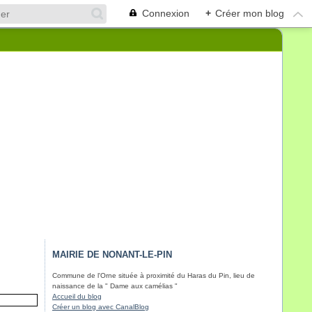
Connexion
+
Créer mon blog
MAIRIE DE NONANT-LE-PIN
Commune de l'Orne située à proximité du Haras du Pin, lieu de
naissance de la " Dame aux camélias "
Accueil du blog
Créer un blog avec CanalBlog