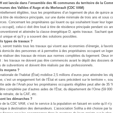
 est lancée dans l’ensemble des 46 communes du territoire de la Co
unes des Vallées d’Auge et du Merlerault (CDC VAM)
ntiellement éligibles, tous les propriétaires d’un logement de plus de quinze an
à titre de résidence principale, sur une durée minimale de trois ans et sous c
rces. Concernant les propriétaires qui louent ou qui souhaitent louer leur log
u occupé), celui-ci doit être loué à titre de résidence principale pendant six a
conventionné et atteindre la classe énergétique D, après travaux. Sachant qu
st unique et qu’il y a souvent des solutions possibles.
ls types de travaux ?
té, seront traités tous les travaux qui visent aux économies d’énergie, à favoris
à domicile des personnes et à permettre à des propriétaires occupant un loge
e réaliser des travaux de mises aux normes complètes du logement. Deux im
 : les travaux ne doivent pas être commencés avant le dépôt des dossiers d
de subventions et doivent être réalisés par des professionnels.
els moyens ?
nationale de l’habitat (État) mobilise
2,5 millions d’euros pour atteindre les ob
, c’est un engagement fort de l’État et sans précédent sur le territoire »,
​sou
ette aide de l’Anah pour les propriétaires occupants éligibles peut aller de 35
 être complétée par d’autres aides de l’État, du département de l’Orne (59 000
e retraite, de la CAF, etc.
sont les démarches ?
ce de la CDC VAM, c’est
le service à la population
​en faisant en sorte qu’il n’y
nique à destination des demandeurs. L’association Soliha a été choisie par l