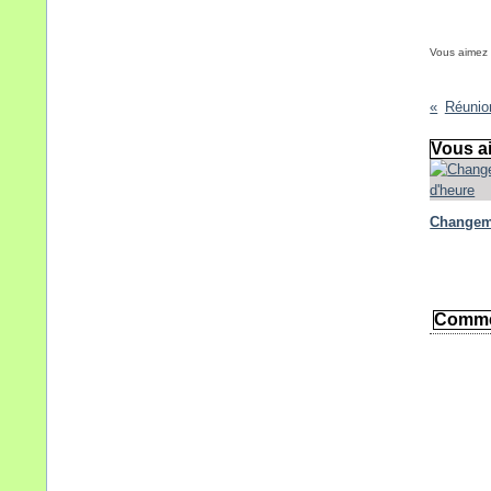
Vous aimez
Réunio
Vous ai
Changem
Comme