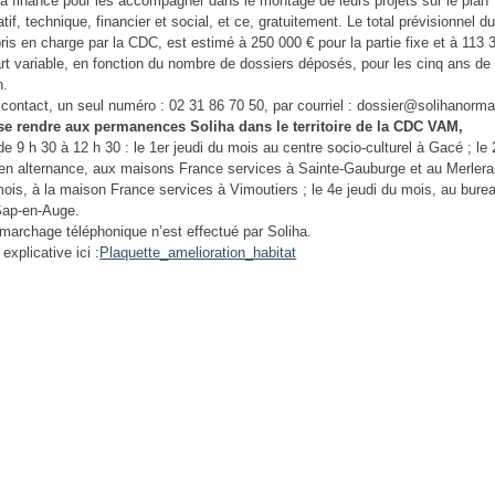
a finance pour les accompagner dans le montage de leurs projets sur le plan
tif, technique, financier et social, et ce, gratuitement. Le total prévisionnel du
ris en charge par la CDC, est estimé à 250 000 € pour la partie fixe et à 113 
art variable, en fonction du nombre de dossiers déposés, pour les cinq ans de
n.
 contact, un seul numéro : 02 31 86 70 50, par courriel : dossier@solihanorma
se rendre aux permanences Soliha dans le territoire de la CDC VAM
,
 de 9 h 30 à 12 h 30 : le 1er jeudi du mois au centre socio-culturel à Gacé ; le 
en alternance, aux maisons France services à Sainte-Gauburge et au Merleraul
mois, à la maison France services à Vimoutiers ; le 4
e
jeudi du mois, au bure
Sap-en-Auge.
archage téléphonique n’est effectué par Soliha.
explicative ici :
Plaquette_amelioration_habitat