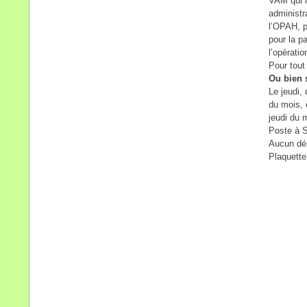
VAM qui l
administra
l’OPAH, p
pour la p
l’opératio
Pour tout
Ou bien 
Le jeudi,
du mois, 
jeudi du 
Poste à 
Aucun dém
Plaquette 