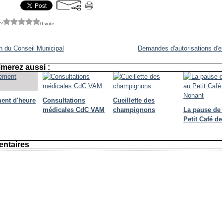
 ?
0 vote
n du Conseil Municipal
Demandes d'autorisations d'ex
merez aussi :
ent d'heure
Consultations
Cueillette des
médicales CdC VAM
champignons
La pause de
Petit Café d
ntaires