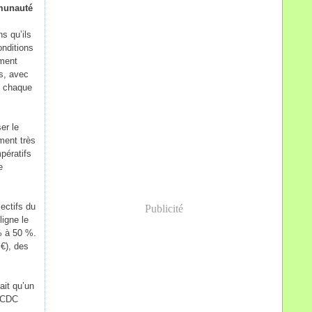
mmunauté
s qu’ils
onditions
ement
ns, avec
e chaque
er le
ment très
pératifs
e
jectifs du
Publicité
ligne le
 % à 50 %.
 €), des
 ait qu’un
a CDC