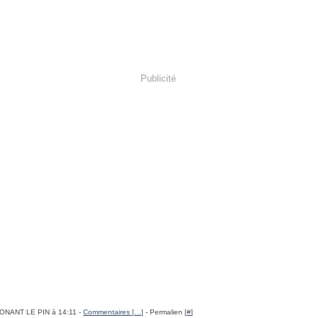
Publicité
NONANT LE PIN à 14:11 -
Commentaires [
…
]
- Permalien [
#
]