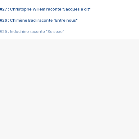
#27 : Christophe Willem raconte "Jacques a dit"
#26 : Chimène Badi raconte "Entre nous"
#25 : Indochine raconte "3e sexe"
#24 : Zaho raconte "C'est chelou"
#23 : Patrick Bruel raconte "Au café des délices"
#22 : Kyo raconte "Le chemin"
#21 : Nolwenn Leroy raconte "Cassé"
#20 : Patrick Hernandez raconte "Born to be alive"
#19 : Lorie raconte "Près de moi"
#18 : Michael Jones raconte "A nos actes manqués" (avec Jean-Jacque
#17 : Khaled raconte "Aïcha"
#16 : Corneille raconte "Parce qu'on vient de loin"