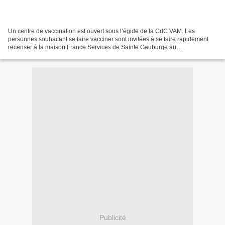
Un centre de vaccination est ouvert sous l’égide de la CdC VAM. Les
personnes souhaitant se faire vacciner sont invitées à se faire rapidement
recenser à la maison France Services de Sainte Gauburge au
02.33.84.39.39 afin de pouvoir organiser les ren...
Publicité