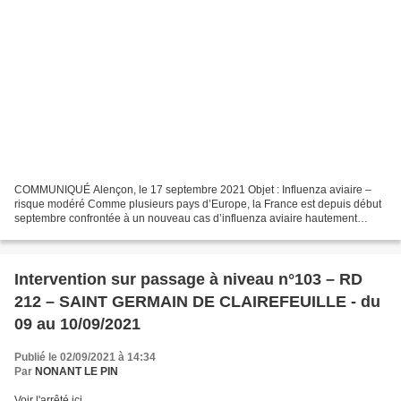
COMMUNIQUÉ Alençon, le 17 septembre 2021 Objet : Influenza aviaire –
risque modéré Comme plusieurs pays d’Europe, la France est depuis début
septembre confrontée à un nouveau cas d’influenza aviaire hautement
pathogène (IAHP). Afin d’éviter une hausse...
Intervention sur passage à niveau n°103 – RD
212 – SAINT GERMAIN DE CLAIREFEUILLE - du
09 au 10/09/2021
Publié le 02/09/2021 à 14:34
Par
NONANT LE PIN
Voir l'arrêté ici