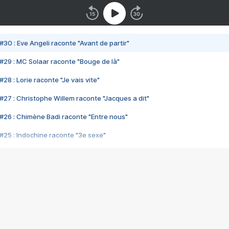
#30 : Eve Angeli raconte "Avant de partir"
#29 : MC Solaar raconte "Bouge de là"
28 : Lorie raconte "Je vais vite"
#27 : Christophe Willem raconte "Jacques a dit"
#26 : Chimène Badi raconte "Entre nous"
#25 : Indochine raconte "3e sexe"
#24 : Zaho raconte "C'est chelou"
#23 : Patrick Bruel raconte "Au café des délices"
#22 : Kyo raconte "Le chemin"
#21 : Nolwenn Leroy raconte "Cassé"
#20 : Patrick Hernandez raconte "Born to be alive"