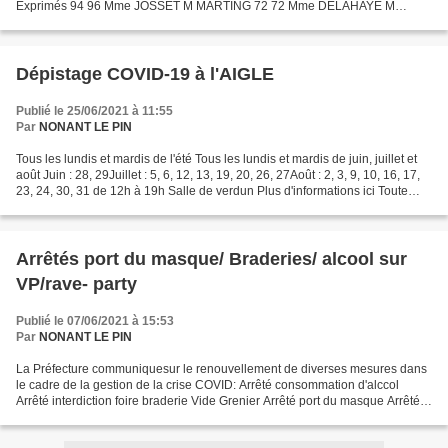
Exprimés 94 96 Mme JOSSET M MARTING 72 72 Mme DELAHAYE M
PERRET 22 24 Elections Régionales 1er tour 20 Juin 2021...
Dépistage COVID-19 à l'AIGLE
Publié le 25/06/2021 à 11:55
Par
NONANT LE PIN
Tous les lundis et mardis de l'été Tous les lundis et mardis de juin, juillet et
août Juin : 28, 29Juillet : 5, 6, 12, 13, 19, 20, 26, 27Août : 2, 3, 9, 10, 16, 17,
23, 24, 30, 31 de 12h à 19h Salle de verdun Plus d'informations ici Toute
personne qui...
Arrêtés port du masque/ Braderies/ alcool sur
VP/rave- party
Publié le 07/06/2021 à 15:53
Par
NONANT LE PIN
La Préfecture communiquesur le renouvellement de diverses mesures dans
le cadre de la gestion de la crise COVID: Arrêté consommation d'alccol
Arrêté interdiction foire braderie Vide Grenier Arrêté port du masque Arrêté
interdiction des rave party