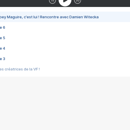
bey Maguire, c'est lui ! Rencontre avec Damien Witecka
e 6
e 5
e 4
e 3
s créatrices de la VF !
e 2
e 1
e Mektoub My Love arrive enfin ! Rencontre avec Shaïn Boumedine et Sal
i : après Toni en famille
elle réalise le bouleversant Dites lui que je l'aime